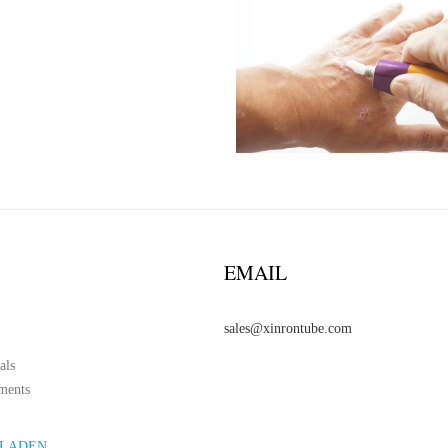
EMAIL
sales@xinrontube.com
als
ments
LADEN