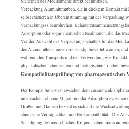
Sicherheit des Medikaments direkt beeinflussen.
Verpackung Aluminiumtuben, die in direktem Kontakt mit M
selbst existieren in Übereinstimmung mit der Verpackun
Verpackungssalbenröhrchen, Behälterzusammensetzungsform
Adsorption oder sogar chemischen Reaktionen, die das M
Vor der Auswahl des Verpackungsbehälters für das Medikam
des Arzneimittels müssen vollständig bewertet werden, un
während des Transports und der Verwendung wie Kontakt m
physikalischen, chemischen und biologischen Trägheit be
Kompatibilitätsprüfung von pharmazeutische
Der Kompatibilitätstest zwischen dem zusammenklappbaren 
untersuchen, ob eine Migration oder Adsorption zwischen de
Großen und Ganzen bezieht es sich auf die Wechselwirkung 
chemische Verträglichkeit und Biokompatibilität. Die Au
Schädigung des menschlichen Körpers haben, muss auf eine