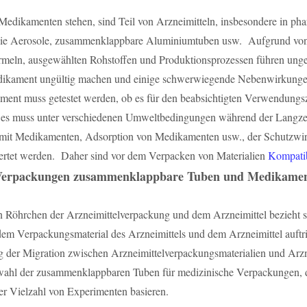
edikamenten stehen, sind Teil von Arzneimitteln, insbesondere in ph
g wie Aerosole, zusammenklappbare Aluminiumtuben usw. Aufgrund von
eln, ausgewählten Rohstoffen und Produktionsprozessen führen ungeei
edikament ungültig machen und einige schwerwiegende Nebenwirkunge
ent muss getestet werden, ob es für den beabsichtigten Verwendungszw
d es muss unter verschiedenen Umweltbedingungen während der Langzeit
it Medikamenten, Adsorption von Medikamenten usw., der Schutzwirku
wertet werden. Daher sind vor dem Verpacken von Materialien
Kompatibi
n Verpackungen zusammenklappbare Tuben und Medikame
Röhrchen der Arzneimittelverpackung und dem Arzneimittel bezieht sic
m Verpackungsmaterial des Arzneimittels und dem Arzneimittel auftritt
der Migration zwischen Arzneimittelverpackungsmaterialien und Arznei
swahl der zusammenklappbaren Tuben für medizinische Verpackungen, 
r Vielzahl von Experimenten basieren.