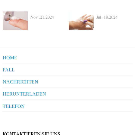
Nov .21.2024
Jul .18.2024
HOME
FALL
Pharmaceuticals
NACHRICHTEN
Clients' Comments
Industrial News
HERUNTERLADEN
Company News
Company Compliance
TELEFON
+86-20-86172272
Qualification
KONTAKTIEREN SIE UNS