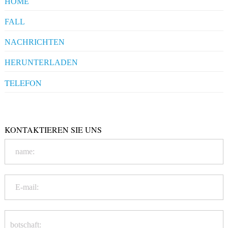
HOME
FALL
Pharmaceuticals
NACHRICHTEN
Clients' Comments
Industrial News
HERUNTERLADEN
Company News
Company Compliance
TELEFON
+86-20-86172272
Qualification
KONTAKTIEREN SIE UNS