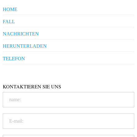
HOME
FALL
Pharmaceuticals
NACHRICHTEN
Clients' Comments
Industrial News
HERUNTERLADEN
Company News
Company Compliance
TELEFON
+86-20-86172272
Qualification
KONTAKTIEREN SIE UNS