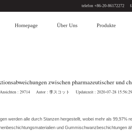
telefon +86-20-86172272
f
Homepage
Über Uns
Produkte
tionsabweichungen zwischen pharmazeutischer und ch
Ansichten : 29714
Autor : 李スコット
Updatezeit : 2020-07-28 15:56:2
ungen werden alle durch Stanzen hergestellt, wobei mehr als 99,97% 
nnenbeschichtungsmaterialien und Gummischwanzbeschichtungen ähne