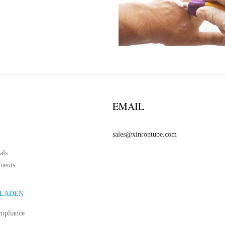
EMAIL
sales@xinrontube.com
als
ments
LADEN
mpliance