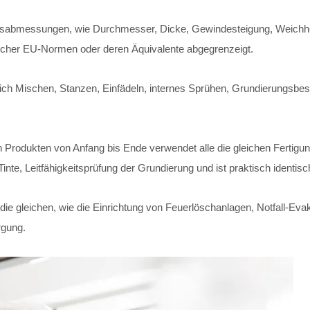
ngsabmessungen, wie Durchmesser, Dicke, Gewindesteigung, Weichheit
scher EU-Normen oder deren Äquivalente abgegrenzeigt.
ßlich Mischen, Stanzen, Einfädeln, internes Sprühen, Grundierungs
n Produkten von Anfang bis Ende verwendet alle die gleichen Fertigu
te, Leitfähigkeitsprüfung der Grundierung und ist praktisch identisc
 die gleichen, wie die Einrichtung von Feuerlöschanlagen, Notfall-E
rgung.