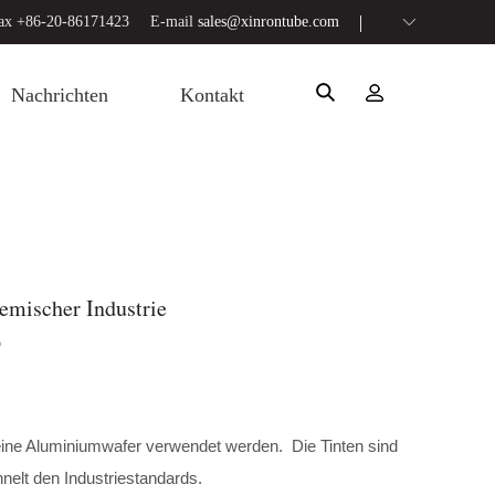
ax +86-20-86171423
E-mail
sales@xinrontube.com
Nachrichten
Kontakt
emischer Industrie
9
reine Aluminiumwafer verwendet werden. Die Tinten sind
lt den Industriestandards.