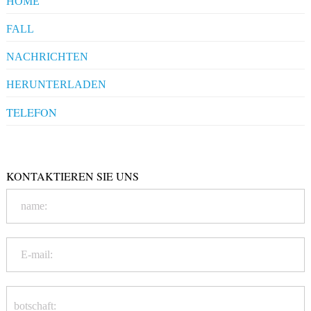
HOME
FALL
Pharmaceuticals
NACHRICHTEN
Clients' Comments
Industrial News
HERUNTERLADEN
Company News
Company Compliance
TELEFON
+86-20-86172272
Qualification
KONTAKTIEREN SIE UNS