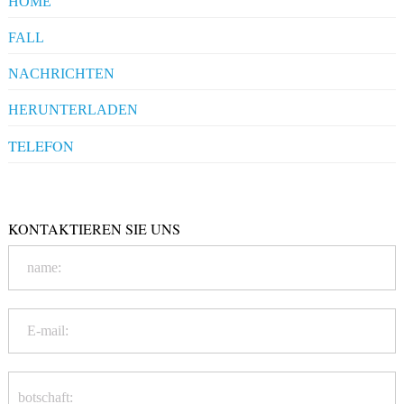
HOME
FALL
Pharmaceuticals
NACHRICHTEN
Clients' Comments
Industrial News
HERUNTERLADEN
Company News
Company Compliance
TELEFON
+86-20-86172272
Qualification
KONTAKTIEREN SIE UNS