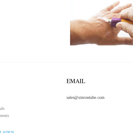
EMAIL
sales@xinrontube.com
als
ments
LADEN