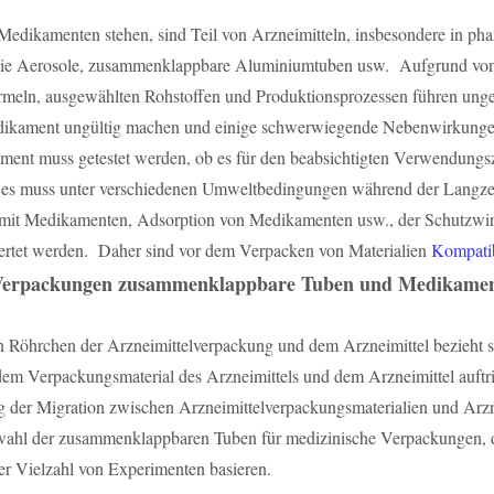
edikamenten stehen, sind Teil von Arzneimitteln, insbesondere in ph
g wie Aerosole, zusammenklappbare Aluminiumtuben usw. Aufgrund von
eln, ausgewählten Rohstoffen und Produktionsprozessen führen ungeei
edikament ungültig machen und einige schwerwiegende Nebenwirkunge
ent muss getestet werden, ob es für den beabsichtigten Verwendungszw
d es muss unter verschiedenen Umweltbedingungen während der Langzeit
it Medikamenten, Adsorption von Medikamenten usw., der Schutzwirku
wertet werden. Daher sind vor dem Verpacken von Materialien
Kompatibi
n Verpackungen zusammenklappbare Tuben und Medikame
Röhrchen der Arzneimittelverpackung und dem Arzneimittel bezieht sic
m Verpackungsmaterial des Arzneimittels und dem Arzneimittel auftritt
der Migration zwischen Arzneimittelverpackungsmaterialien und Arznei
swahl der zusammenklappbaren Tuben für medizinische Verpackungen, 
r Vielzahl von Experimenten basieren.