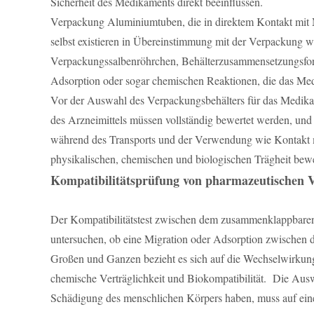
Sicherheit des Medikaments direkt beeinflussen.
Verpackung Aluminiumtuben, die in direktem Kontakt mit M
selbst existieren in Übereinstimmung mit der Verpackun
Verpackungssalbenröhrchen, Behälterzusammensetzungsform
Adsorption oder sogar chemischen Reaktionen, die das M
Vor der Auswahl des Verpackungsbehälters für das Medikam
des Arzneimittels müssen vollständig bewertet werden, un
während des Transports und der Verwendung wie Kontakt m
physikalischen, chemischen und biologischen Trägheit be
Kompatibilitätsprüfung von pharmazeutische
Der Kompatibilitätstest zwischen dem zusammenklappbaren 
untersuchen, ob eine Migration oder Adsorption zwischen de
Großen und Ganzen bezieht es sich auf die Wechselwirkung 
chemische Verträglichkeit und Biokompatibilität. Die Au
Schädigung des menschlichen Körpers haben, muss auf eine