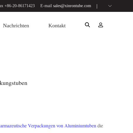
ax +86-20-86171423
E-mail
sales@xinrontube.com
Nachrichten
Kontakt
ckungstuben
armazeutische Verpackungen von Aluminiumtuben
die