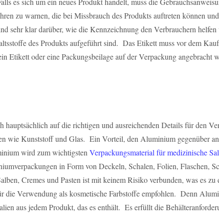
alls es sich um ein neues Produkt handelt, muss die Gebrauchsanweisun
hren zu warnen, die bei Missbrauch des Produkts auftreten können und 
 sind sehr klar darüber, wie die Kennzeichnung den Verbrauchern helf
tsstoffe des Produkts aufgeführt sind. Das Etikett muss vor dem Kauf s
te ein Etikett oder eine Packungsbeilage auf der Verpackung angebracht
 hauptsächlich auf die richtigen und ausreichenden Details für den 
en wie Kunststoff und Glas. Ein Vorteil, den Aluminium gegenüber ander
minium wird zum wichtigsten
Verpackungsmaterial für medizinische Sa
mverpackungen in Form von Deckeln, Schalen, Folien, Flaschen, Scha
n, Cremes und Pasten ist mit keinem Risiko verbunden, was es zu eine
 die Verwendung als kosmetische Farbstoffe empfohlen. Denn Alumini
alien aus jedem Produkt, das es enthält. Es erfüllt die Behälteranford