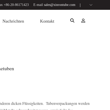
ax +86-20-86171423
E-mail
sales@xinrontube.com
Nachrichten
Kontakt
metuben
anderen dicken Flüssigkeiten. Tubenverpackungen werden