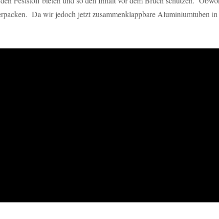
r den Feststoff bieten und so den Inhalt vor dem Bruch schützen. Obwoh
 verpacken. Da wir jedoch jetzt zusammenklappbare Aluminiumtuben 